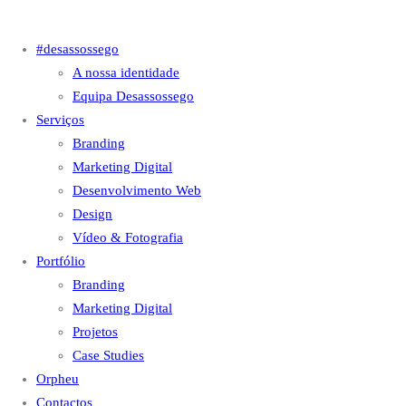
#desassossego
A nossa identidade
Equipa Desassossego
Serviços
Branding
Marketing Digital
Desenvolvimento Web
Design
Vídeo & Fotografia
Portfólio
Branding
Marketing Digital
Projetos
Case Studies
Orpheu
Contactos