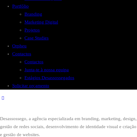
Portfólio
Branding
Marketing Digital
Projetos
Case Studies
Orpheu
Contactos
Contactos
Junta-te à nossa equipa
Estágios Desassossegados
Solicitar orçamento
Desassossego, a agência especializada em branding, marketing, design,
gestão de redes sociais, desenvolvimento de identidade visual e criação
e gestão de websites.