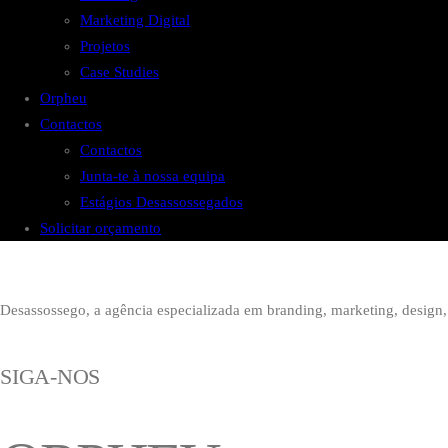
Marketing Digital
Projetos
Case Studies
Orpheu
Contactos
Contactos
Junta-te à nossa equipa
Estágios Desassossegados
Solicitar orçamento
Desassossego, a agência especializada em branding, marketing, design, 
SIGA-NOS