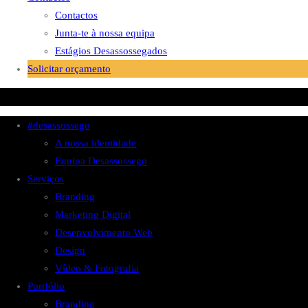
Contactos
Junta-te à nossa equipa
Estágios Desassossegados
Solicitar orçamento
#desassossego
A nossa identidade
Equipa Desassossego
Serviços
Branding
Marketing Digital
Desenvolvimento Web
Design
Vídeo & Fotografia
Portfólio
Branding