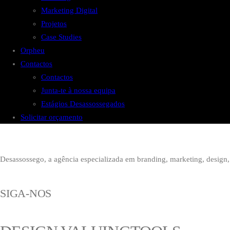
Marketing Digital
Projetos
Case Studies
Orpheu
Contactos
Contactos
Junta-te à nossa equipa
Estágios Desassossegados
Solicitar orçamento
Desassossego, a agência especializada em branding, marketing, design, 
SIGA-NOS