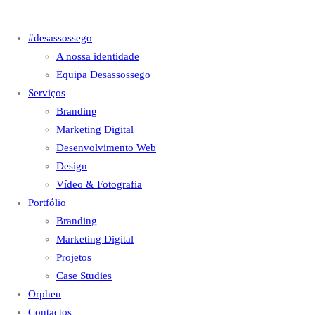
#desassossego
A nossa identidade
Equipa Desassossego
Serviços
Branding
Marketing Digital
Desenvolvimento Web
Design
Vídeo & Fotografia
Portfólio
Branding
Marketing Digital
Projetos
Case Studies
Orpheu
Contactos