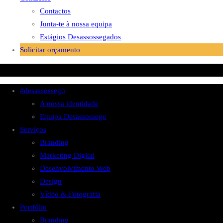
Contactos
Junta-te à nossa equipa
Estágios Desassossegados
Solicitar orçamento
#desassossego
A nossa identidade
Equipa Desassossego
Serviços
Branding
Marketing Digital
Desenvolvimento Web
Design
Vídeo & Fotografia
Portfólio
Branding