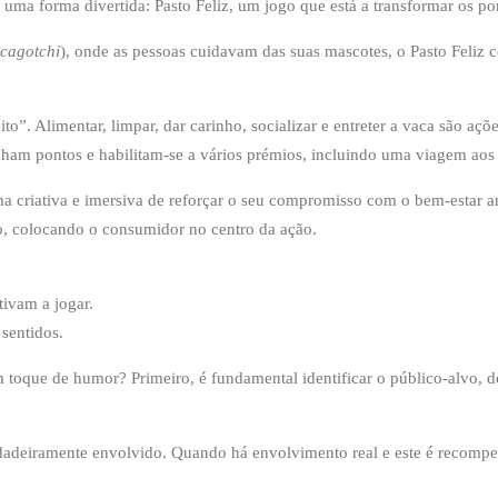
 uma forma divertida: Pasto Feliz, um jogo que está a transformar os p
cagotchi
), onde as pessoas cuidavam das suas mascotes, o Pasto Feliz c
. Alimentar, limpar, dar carinho, socializar e entreter a vaca são ações
anham pontos e habilitam-se a vários prémios, incluindo uma viagem aos
 criativa e imersiva de reforçar o seu compromisso com o bem-estar a
o, colocando o consumidor no centro da ação.
tivam a jogar.
 sentidos.
oque de humor? Primeiro, é fundamental identificar o público-alvo, d
rdadeiramente envolvido. Quando há envolvimento real e este é recompen