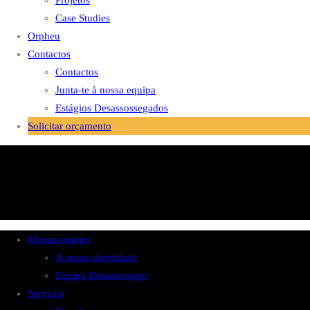
Projetos
Case Studies
Orpheu
Contactos
Contactos
Junta-te à nossa equipa
Estágios Desassossegados
Solicitar orçamento
#desassossego
A nossa identidade
Equipa Desassossego
Serviços