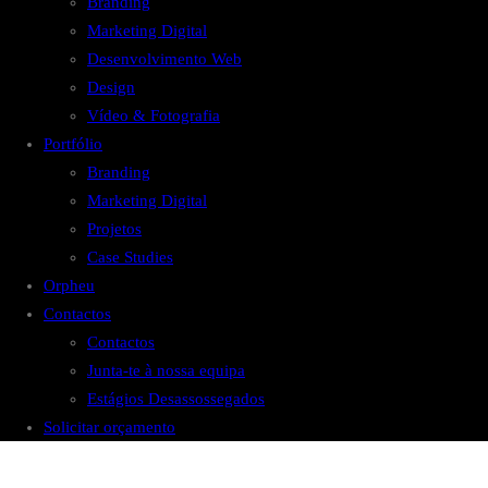
Branding
Marketing Digital
Desenvolvimento Web
Design
Vídeo & Fotografia
Portfólio
Branding
Marketing Digital
Projetos
Case Studies
Orpheu
Contactos
Contactos
Junta-te à nossa equipa
Estágios Desassossegados
Solicitar orçamento