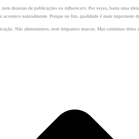
, nem dezenas de publicações ou
influencers
. Por vezes, basta uma idei
esso acontece naturalmente. Porque no fim, qualidade é mais importante 
icação. Não alimentamos, nem limpamos marcas. Mas cuidamos delas com