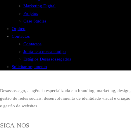
Marketing Digital
Projetos
Case Studies
Orpheu
Contactos
Contactos
Junta-te à nossa equipa
Estágios Desassossegados
Solicitar orçamento
Desassossego, a agência especializada em branding, marketing, design,
gestão de redes sociais, desenvolvimento de identidade visual e criação
e gestão de websites.
SIGA-NOS