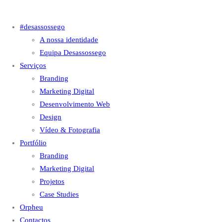
#desassossego
A nossa identidade
Equipa Desassossego
Serviços
Branding
Marketing Digital
Desenvolvimento Web
Design
Vídeo & Fotografia
Portfólio
Branding
Marketing Digital
Projetos
Case Studies
Orpheu
Contactos