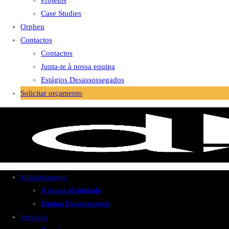
Projetos
Case Studies
Orpheu
Contactos
Contactos
Junta-te à nossa equipa
Estágios Desassossegados
Solicitar orçamento
#desassossego
A nossa identidade
Equipa Desassossego
Serviços