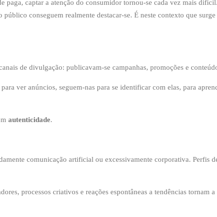
de paga, captar a atenção do consumidor tornou-se cada vez mais difíc
 público conseguem realmente destacar-se. É neste contexto que surge 
 canais de divulgação: publicavam-se campanhas, promoções e conteúdos
para ver anúncios, seguem-nas para se identificar com elas, para aprend
com
autenticidade
.
idamente comunicação artificial ou excessivamente corporativa. Perfis
dores, processos criativos e reações espontâneas a tendências tornam a