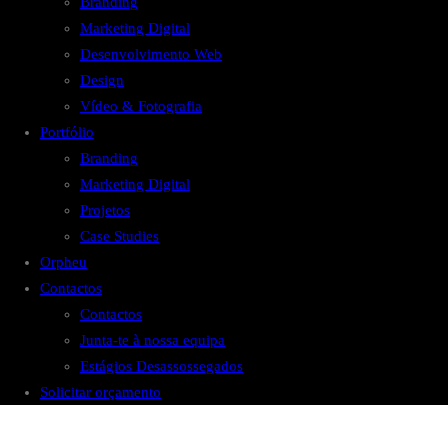
Branding
Marketing Digital
Desenvolvimento Web
Design
Vídeo & Fotografia
Portfólio
Branding
Marketing Digital
Projetos
Case Studies
Orpheu
Contactos
Contactos
Junta-te à nossa equipa
Estágios Desassossegados
Solicitar orçamento