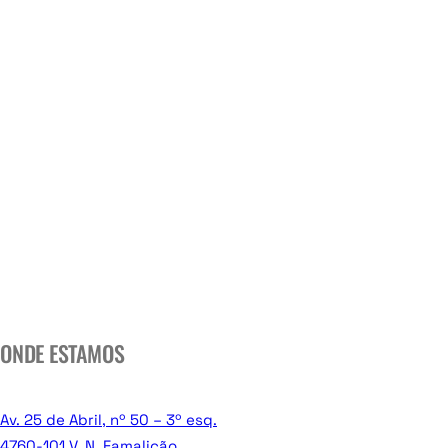
ONDE ESTAMOS
Av. 25 de Abril, nº 50 – 3º esq.
4760-101 V. N. Famalicão