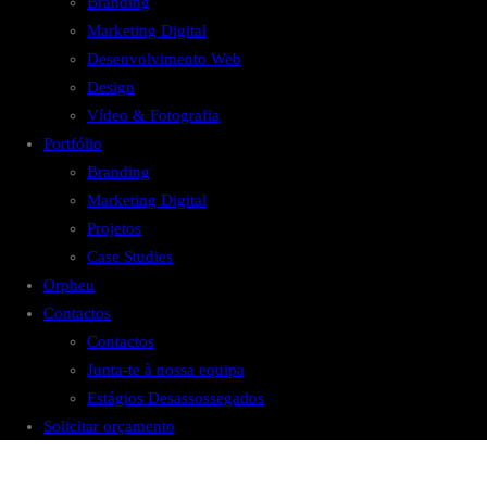
Branding
Marketing Digital
Desenvolvimento Web
Design
Vídeo & Fotografia
Portfólio
Branding
Marketing Digital
Projetos
Case Studies
Orpheu
Contactos
Contactos
Junta-te à nossa equipa
Estágios Desassossegados
Solicitar orçamento