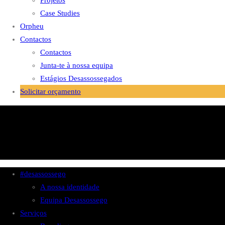
Projetos
Case Studies
Orpheu
Contactos
Contactos
Junta-te à nossa equipa
Estágios Desassossegados
Solicitar orçamento
#desassossego
A nossa identidade
Equipa Desassossego
Serviços