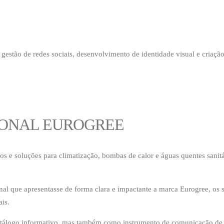
gestão de redes sociais, desenvolvimento de identidade visual e criação
IONAL EUROGREE
s e soluções para climatização, bombas de calor e águas quentes sanitá
nal que apresentasse de forma clara e impactante a marca Eurogree, os s
ais.
tálogo informativo, mas também como instrumento de comunicação de alt