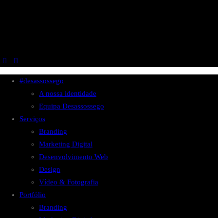
#desassossego
A nossa identidade
Equipa Desassossego
Serviços
Branding
Marketing Digital
Desenvolvimento Web
Design
Vídeo & Fotografia
Portfólio
Branding