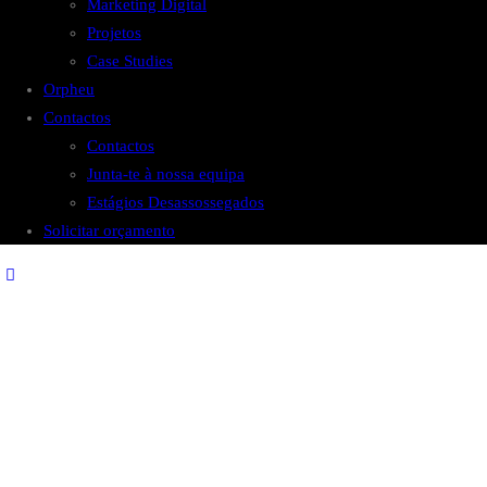
Marketing Digital
Projetos
Case Studies
Orpheu
Contactos
Contactos
Junta-te à nossa equipa
Estágios Desassossegados
Solicitar orçamento