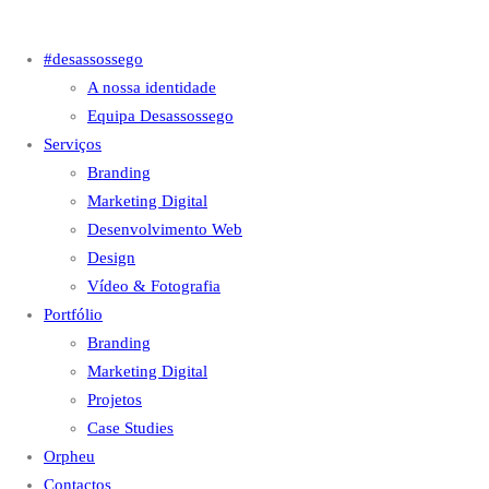
#desassossego
A nossa identidade
Equipa Desassossego
Serviços
Branding
Marketing Digital
Desenvolvimento Web
Design
Vídeo & Fotografia
Portfólio
Branding
Marketing Digital
Projetos
Case Studies
Orpheu
Contactos