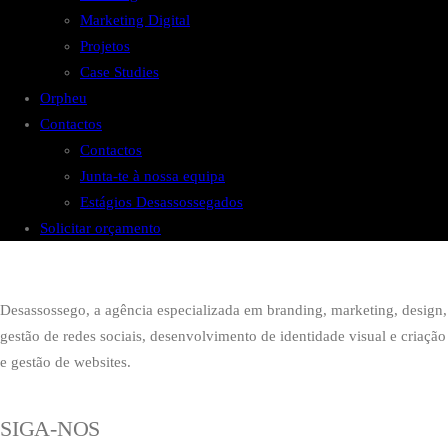
Marketing Digital
Projetos
Case Studies
Orpheu
Contactos
Contactos
Junta-te à nossa equipa
Estágios Desassossegados
Solicitar orçamento
Desassossego, a agência especializada em branding, marketing, design,
gestão de redes sociais, desenvolvimento de identidade visual e criação
e gestão de websites.
SIGA-NOS