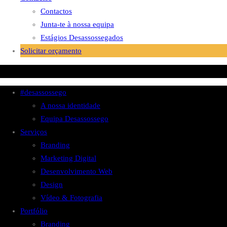
Contactos
Junta-te à nossa equipa
Estágios Desassossegados
Solicitar orçamento
#desassossego
A nossa identidade
Equipa Desassossego
Serviços
Branding
Marketing Digital
Desenvolvimento Web
Design
Vídeo & Fotografia
Portfólio
Branding