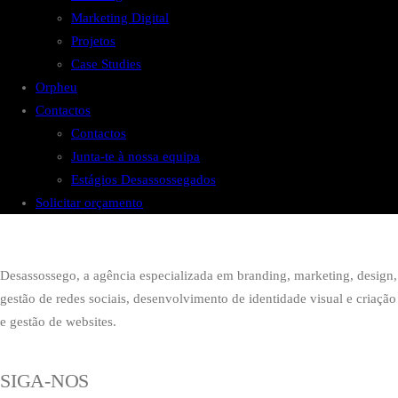
Marketing Digital
Projetos
Case Studies
Orpheu
Contactos
Contactos
Junta-te à nossa equipa
Estágios Desassossegados
Solicitar orçamento
Desassossego, a agência especializada em branding, marketing, design,
gestão de redes sociais, desenvolvimento de identidade visual e criação
e gestão de websites.
SIGA-NOS