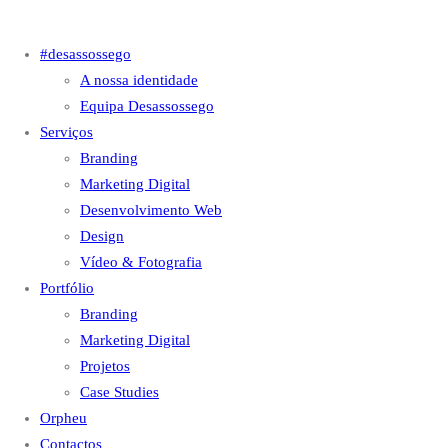
#desassossego
A nossa identidade
Equipa Desassossego
Serviços
Branding
Marketing Digital
Desenvolvimento Web
Design
Vídeo & Fotografia
Portfólio
Branding
Marketing Digital
Projetos
Case Studies
Orpheu
Contactos