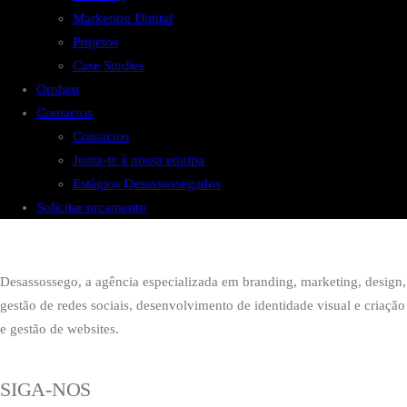
Marketing Digital
Projetos
Case Studies
Orpheu
Contactos
Contactos
Junta-te à nossa equipa
Estágios Desassossegados
Solicitar orçamento
Desassossego, a agência especializada em branding, marketing, design,
gestão de redes sociais, desenvolvimento de identidade visual e criação
e gestão de websites.
SIGA-NOS