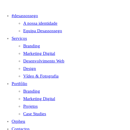
#desassossego
A nossa identidade
Equipa Desassossego
Serviços
Branding
Marketing Digital
Desenvolvimento Web
Design
Vídeo & Fotografia
Portfólio
Branding
Marketing Digital
Projetos
Case Studies
Orpheu
Contactos