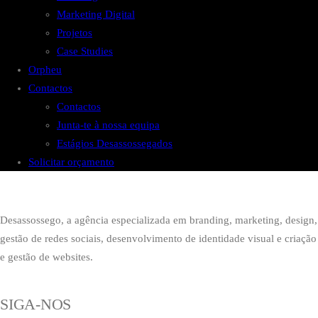
Marketing Digital
Projetos
Case Studies
Orpheu
Contactos
Contactos
Junta-te à nossa equipa
Estágios Desassossegados
Solicitar orçamento
Desassossego, a agência especializada em branding, marketing, design,
gestão de redes sociais, desenvolvimento de identidade visual e criação
e gestão de websites.
SIGA-NOS