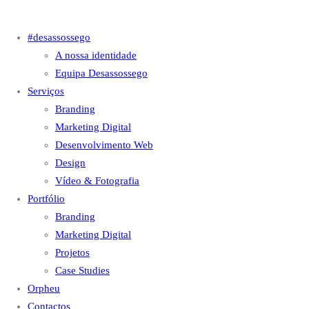
#desassossego
A nossa identidade
Equipa Desassossego
Serviços
Branding
Marketing Digital
Desenvolvimento Web
Design
Vídeo & Fotografia
Portfólio
Branding
Marketing Digital
Projetos
Case Studies
Orpheu
Contactos