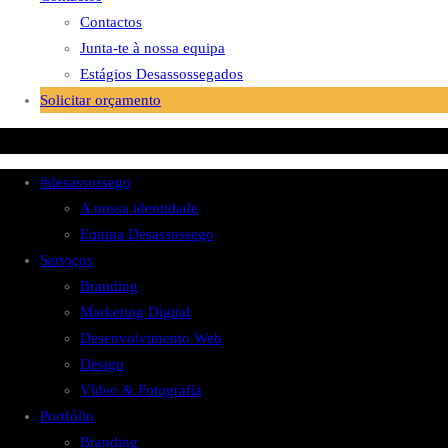
Contactos
Junta-te à nossa equipa
Estágios Desassossegados
Solicitar orçamento
#desassossego
A nossa identidade
Equipa Desassossego
Serviços
Branding
Marketing Digital
Desenvolvimento Web
Design
Vídeo & Fotografia
Portfólio
Branding