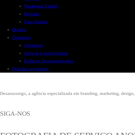
Marketing Digital
Projetos
Case Studies
Orpheu
Contactos
Contactos
Junta-te à nossa equipa
Estágios Desassossegados
Solicitar orçamento
Desassossego, a agência especializada em branding, marketing, design, 
SIGA-NOS