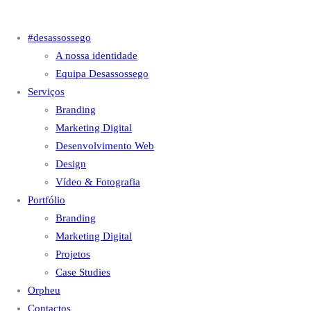
#desassossego
A nossa identidade
Equipa Desassossego
Serviços
Branding
Marketing Digital
Desenvolvimento Web
Design
Vídeo & Fotografia
Portfólio
Branding
Marketing Digital
Projetos
Case Studies
Orpheu
Contactos