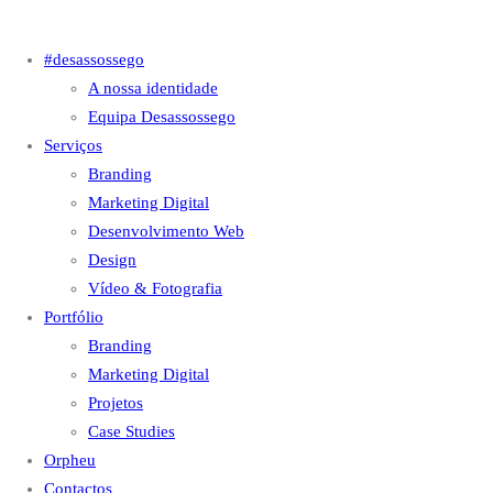
#desassossego
A nossa identidade
Equipa Desassossego
Serviços
Branding
Marketing Digital
Desenvolvimento Web
Design
Vídeo & Fotografia
Portfólio
Branding
Marketing Digital
Projetos
Case Studies
Orpheu
Contactos