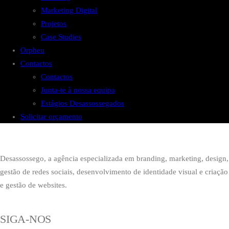
Marketing Digital
Projetos
Case Studies
Orpheu
Contactos
Contactos
Junta-te à nossa equipa
Estágios Desassossegados
Solicitar orçamento
Desassossego, a agência especializada em branding, marketing, design,
gestão de redes sociais, desenvolvimento de identidade visual e criação
e gestão de websites.
SIGA-NOS