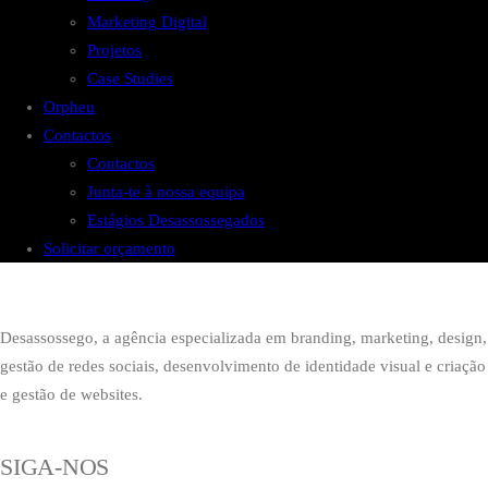
Marketing Digital
Projetos
Case Studies
Orpheu
Contactos
Contactos
Junta-te à nossa equipa
Estágios Desassossegados
Solicitar orçamento
Desassossego, a agência especializada em branding, marketing, design,
gestão de redes sociais, desenvolvimento de identidade visual e criação
e gestão de websites.
SIGA-NOS