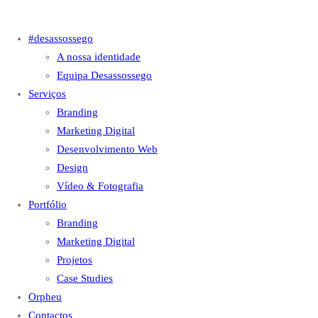
#desassossego
A nossa identidade
Equipa Desassossego
Serviços
Branding
Marketing Digital
Desenvolvimento Web
Design
Vídeo & Fotografia
Portfólio
Branding
Marketing Digital
Projetos
Case Studies
Orpheu
Contactos