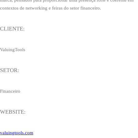
marca, pensados para proporcionar uma presença forte e coerente em
contextos de networking e feiras do setor financeiro.
CLIENTE:
ValuingTools
SETOR:
Financeiro
WEBSITE:
valuingtools.com