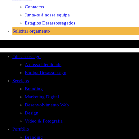
Contactos
Junta-te à nossa equipa
Estágios Desassossegados
Solicitar orçamento
#desassossego
A nossa identidade
Equipa Desassossego
Serviços
Branding
Marketing Digital
Desenvolvimento Web
Design
Vídeo & Fotografia
Portfólio
Branding