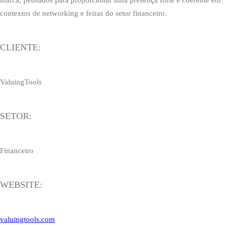
marca, pensados para proporcionar uma presença forte e coerente em
contextos de networking e feiras do setor financeiro.
CLIENTE:
ValuingTools
SETOR:
Financeiro
WEBSITE:
valuingtools.com