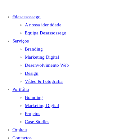
#desassossego
A nossa identidade
Equipa Desassossego
Serviços
Branding
Marketing Digital
Desenvolvimento Web
Design
Vídeo & Fotografia
Portfólio
Branding
Marketing Digital
Projetos
Case Studies
Orpheu
Contactos