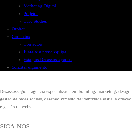
Marketing Digital
Projetos
Case Studies
Orpheu
Contactos
Contactos
Junta-te à nossa equipa
Estágios Desassossegados
Solicitar orçamento
Desassossego, a agência especializada em branding, marketing, design,
gestão de redes sociais, desenvolvimento de identidade visual e criação
e gestão de websites.
SIGA-NOS