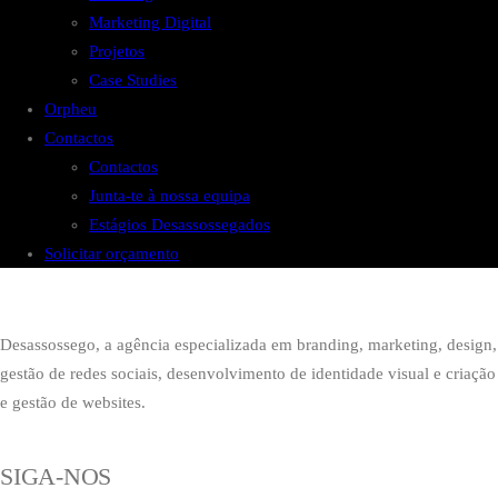
Marketing Digital
Projetos
Case Studies
Orpheu
Contactos
Contactos
Junta-te à nossa equipa
Estágios Desassossegados
Solicitar orçamento
Desassossego, a agência especializada em branding, marketing, design,
gestão de redes sociais, desenvolvimento de identidade visual e criação
e gestão de websites.
SIGA-NOS