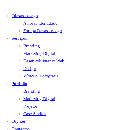
#desassossego
A nossa identidade
Equipa Desassossego
Serviços
Branding
Marketing Digital
Desenvolvimento Web
Design
Vídeo & Fotografia
Portfólio
Branding
Marketing Digital
Projetos
Case Studies
Orpheu
Contactos