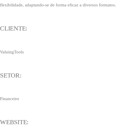
flexibilidade, adaptando-se de forma eficaz a diversos formatos.
CLIENTE:
ValuingTools
SETOR:
Financeiro
WEBSITE: