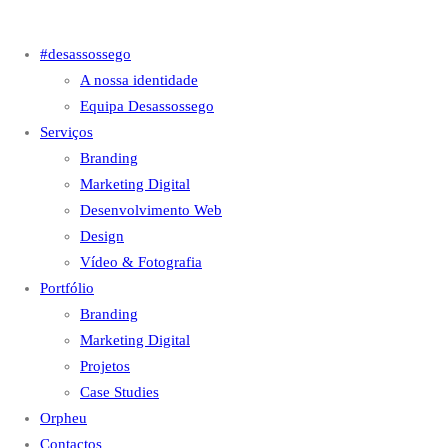
#desassossego
A nossa identidade
Equipa Desassossego
Serviços
Branding
Marketing Digital
Desenvolvimento Web
Design
Vídeo & Fotografia
Portfólio
Branding
Marketing Digital
Projetos
Case Studies
Orpheu
Contactos