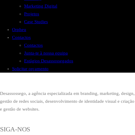
Marketing Digital
Projetos
Case Studies
Orpheu
Contactos
Contactos
Junta-te à nossa equipa
Estágios Desassossegados
Solicitar orçamento
Desassossego, a agência especializada em branding, marketing, design,
gestão de redes sociais, desenvolvimento de identidade visual e criação
e gestão de websites.
SIGA-NOS