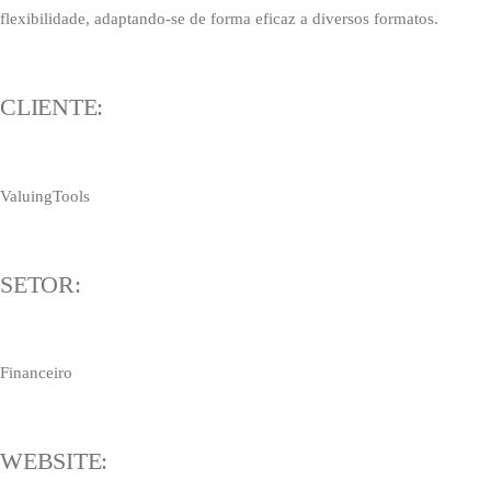
flexibilidade, adaptando-se de forma eficaz a diversos formatos.
CLIENTE:
ValuingTools
SETOR:
Financeiro
WEBSITE: