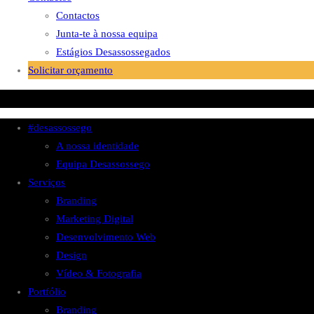
Contactos
Junta-te à nossa equipa
Estágios Desassossegados
Solicitar orçamento
#desassossego
A nossa identidade
Equipa Desassossego
Serviços
Branding
Marketing Digital
Desenvolvimento Web
Design
Vídeo & Fotografia
Portfólio
Branding