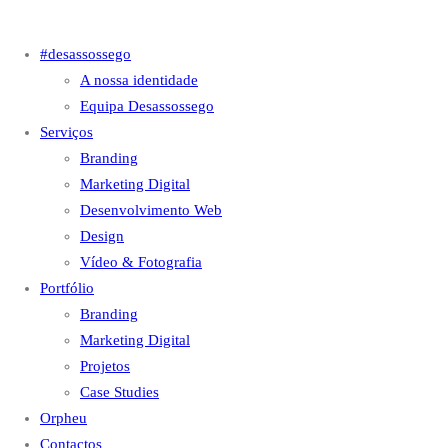
#desassossego
A nossa identidade
Equipa Desassossego
Serviços
Branding
Marketing Digital
Desenvolvimento Web
Design
Vídeo & Fotografia
Portfólio
Branding
Marketing Digital
Projetos
Case Studies
Orpheu
Contactos