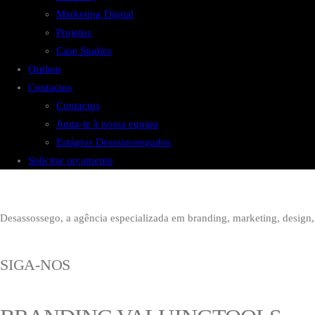
Marketing Digital
Projetos
Case Studies
Orpheu
Contactos
Contactos
Junta-te à nossa equipa
Estágios Desassossegados
Solicitar orçamento
Desassossego, a agência especializada em branding, marketing, design, 
SIGA-NOS