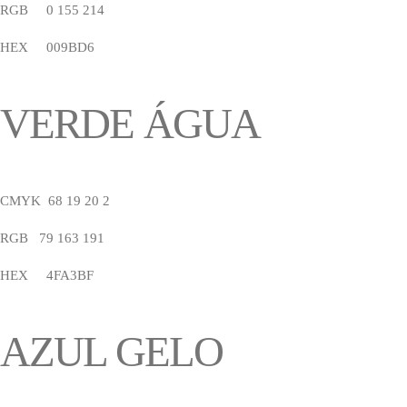
RGB 0 155 214
HEX 009BD6
VERDE ÁGUA
CMYK 68 19 20 2
RGB 79 163 191
HEX 4FA3BF
AZUL GELO