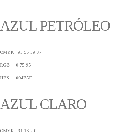
AZUL PETRÓLEO
CMYK 93 55 39 37
RGB 0 75 95
HEX 004B5F
AZUL CLARO
CMYK 91 18 2 0