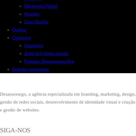
Marketing Digital
Projetos
Case Studies
Orpheu
Contactos
Contactos
Junta-te à nossa equipa
Estágios Desassossegados
Solicitar orçamento
Desassossego, a agência especializada em branding, marketing, design,
gestão de redes sociais, desenvolvimento de identidade visual e criação
e gestão de websites.
SIGA-NOS