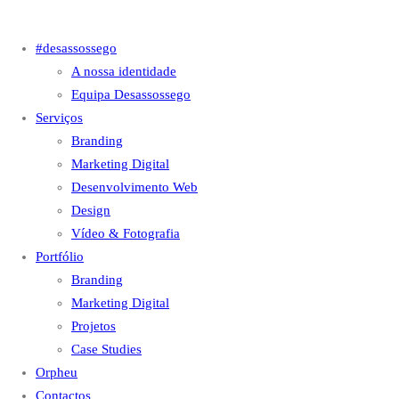
#desassossego
A nossa identidade
Equipa Desassossego
Serviços
Branding
Marketing Digital
Desenvolvimento Web
Design
Vídeo & Fotografia
Portfólio
Branding
Marketing Digital
Projetos
Case Studies
Orpheu
Contactos