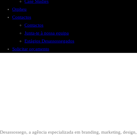
Case Studies
Orpheu
Contactos
Contactos
Junta-te à nossa equipa
Estágios Desassossegados
Solicitar orçamento
Desassossego, a agência especializada em branding, marketing, design,