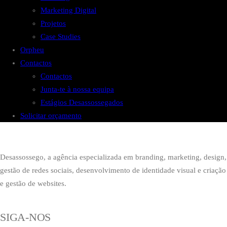
Marketing Digital
Projetos
Case Studies
Orpheu
Contactos
Contactos
Junta-te à nossa equipa
Estágios Desassossegados
Solicitar orçamento
Desassossego, a agência especializada em branding, marketing, design,
gestão de redes sociais, desenvolvimento de identidade visual e criação
e gestão de websites.
SIGA-NOS