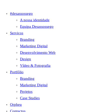
#desassossego
A nossa identidade
Equipa Desassossego
Serviços
Branding
Marketing Digital
Desenvolvimento Web
Design
Vídeo & Fotografia
Portfólio
Branding
Marketing Digital
Projetos
Case Studies
Orpheu
Contactos